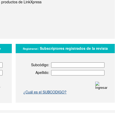
s productos de LinkXpress
b
:
Subscriptores registrados de la revista
Registrarse
Subcódigo:
Apellido:
¿Cuál es el SUBCODIGO?