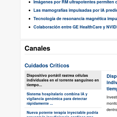
Imágenes por RM ultrapotentes permiten ci
Las mamografías impulsadas por IA predic
Tecnología de resonancia magnética impul
Colaboración entre GE HealthCare y NVIDI
Canales
Cuidados Criticos
Dispositivo portátil rastrea células
Disp
individuales en el torrente sanguíneo en
indi
tiempo...
tiem
Sistema hospitalario combina IA y
Inves
vigilancia genómica para detectar
rápidamente ...
monit
dentro
Nueva potente terapia inyectable podría
prevenir la insuficiencia cardíaca tras