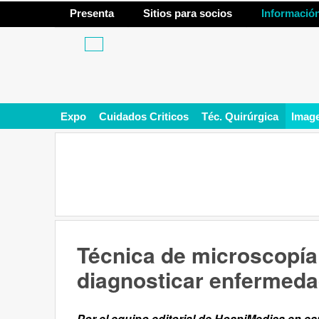
Presenta
Sitios para socios
Informació
Expo
Cuidados Criticos
Téc. Quirúrgica
Imag
Técnica de microscopía
diagnosticar enfermed
Por el equipo editorial de HospiMedica en e