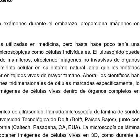
 en exámenes durante el embarazo, proporciona imágenes en
s utilizadas en medicina, pero hasta hace poco tenía una
 microscópicas como células individuales. El ultrasonido puede
s de mamíferos, ofreciendo imágenes no invasivas de órganos
miento celular en su entorno natural, algo que los métodos
ar en tejidos vivos de mayor tamaño. Ahora, los científicos han
enes tridimensionales de células marcadas específicamente, lo
imágenes de células vivas dentro de órganos completos en
cnica de ultrasonido, llamada microscopía de lámina de sonido
niversidad Tecnológica de Delft (Delft, Países Bajos), junto con
ifornia (Caltech, Pasadena, CA, EUA). La microscopía de lámina
a obtener imágenes de células vivas en 3D, como durante el