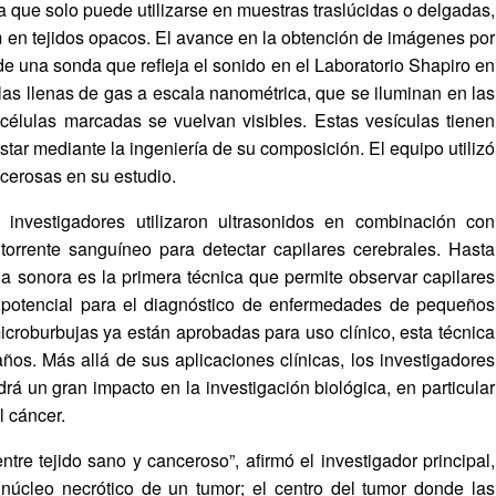
ya que solo puede utilizarse en muestras traslúcidas o delgadas,
 en tejidos opacos. El avance en la obtención de imágenes por
 de una sonda que refleja el sonido en el Laboratorio Shapiro en
as llenas de gas a escala nanométrica, que se iluminan en las
células marcadas se vuelvan visibles. Estas vesículas tienen
ustar mediante la ingeniería de su composición. El equipo utilizó
ncerosas en su estudio.
 investigadores utilizaron ultrasonidos en combinación con
torrente sanguíneo para detectar capilares cerebrales. Hasta
a sonora es la primera técnica que permite observar capilares
 potencial para el diagnóstico de enfermedades de pequeños
croburbujas ya están aprobadas para uso clínico, esta técnica
os. Más allá de sus aplicaciones clínicas, los investigadores
á un gran impacto en la investigación biológica, en particular
l cáncer.
ntre tejido sano y canceroso”, afirmó el investigador principal,
núcleo necrótico de un tumor; el centro del tumor donde las