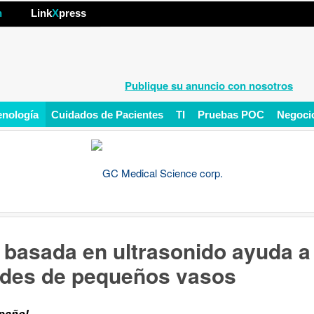
hp
n
Link
X
press
Publique su anuncio con nosotros
enología
Cuidados de Pacientes
TI
Pruebas POC
Negoci
 basada en ultrasonido ayuda a
ades de pequeños vasos
spañol