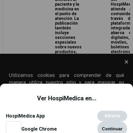
paciente y la
HospiMedi
medicina en
atiende a
el punto de
comunid
atención. La
través d
publicación
plataforma
también
integrad
incluye
abarca ca
secciones
digitales,
especiales
móviles,
sobre nuevos
boletines
productos,
electrónic
literatura
eventos,
técnica,
seminario
noticias de la
videos, m
industria y
impres
Utilizamos cookies para comprender de qué
calendario de
revistas
congresos.
interactiva
manera utiliza nuestro sitio y para mejorar su
experiencia. Esto incluye personalizar el contenido
y la publicidad. Para más información,
Haga clic
. Si
Ver HospiMedica en...
continua usando nuestro sitio, consideraremos que
acepta que utilicemos cookies.
Política de cookies
.
Copyright © 2000 - 2026
Globetech Media
.
HospiMedica App
Abierto
All rights reserved.
Google Chrome
Continuar