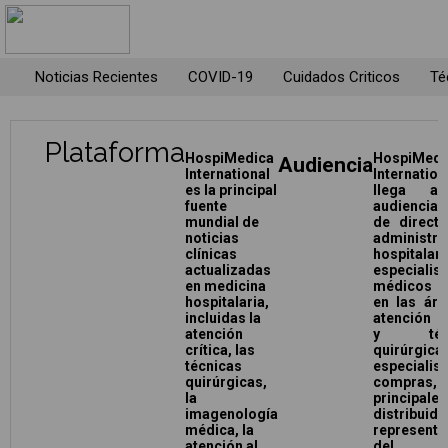
Noticias Recientes
COVID-19
Cuidados Criticos
Té
Plataforma
HospiMedica
HospiMedi
Audiencia
International
Internation
es la principal
llega a
fuente
audiencia 
mundial de
de direct
noticias
administr
clínicas
hospitalari
actualizadas
especialis
en medicina
médicos s
hospitalaria,
en las ár
incluidas la
atención c
atención
y técn
crítica, las
quirúrgica
técnicas
especialis
quirúrgicas,
compra
la
principales
imagenología
distribuid
médica, la
representa
atención al
del sec