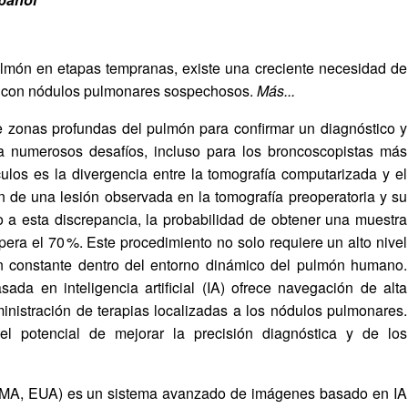
ulmón en etapas tempranas, existe una creciente necesidad de
tes con nódulos pulmonares sospechosos.
Más...
e zonas profundas del pulmón para confirmar un diagnóstico y
ta numerosos desafíos, incluso para los broncoscopistas más
ulos es la divergencia entre la tomografía computarizada y el
ión de una lesión observada en la tomografía preoperatoria y su
o a esta discrepancia, la probabilidad de obtener una muestra
era el 70 %. Este procedimiento no solo requiere un alto nivel
ón constante dentro del entorno dinámico del pulmón humano.
da en inteligencia artificial (IA) ofrece navegación de alta
ministración de terapias localizadas a los nódulos pulmonares.
l potencial de mejorar la precisión diagnóstica y de los
 MA, EUA) es un sistema avanzado de imágenes basado en IA