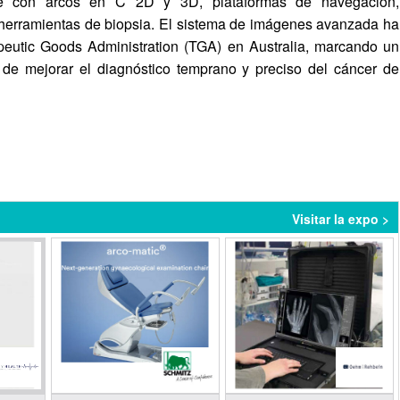
nte con arcos en C 2D y 3D, plataformas de navegación,
y herramientas de biopsia. El sistema de imágenes avanzada ha
apeutic Goods Administration (TGA) en Australia, marcando un
de mejorar el diagnóstico temprano y preciso del cáncer de
Visitar la expo >