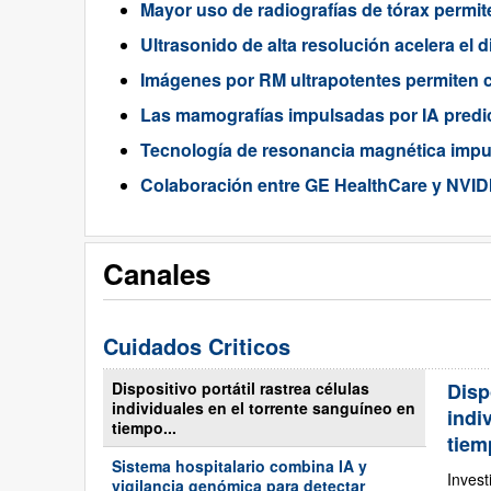
Mayor uso de radiografías de tórax permi
Ultrasonido de alta resolución acelera el 
Imágenes por RM ultrapotentes permiten ci
Las mamografías impulsadas por IA predic
Tecnología de resonancia magnética impul
Colaboración entre GE HealthCare y NVIDI
Canales
Cuidados Criticos
Dispositivo portátil rastrea células
Disp
individuales en el torrente sanguíneo en
indi
tiempo...
tiem
Sistema hospitalario combina IA y
Inves
vigilancia genómica para detectar