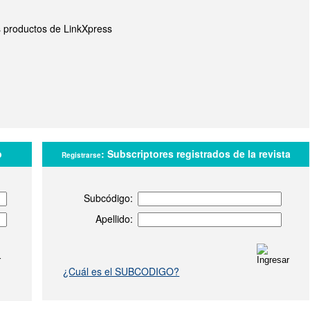
s productos de LinkXpress
b
:
Subscriptores registrados de la revista
Registrarse
Subcódigo:
Apellido:
¿Cuál es el SUBCODIGO?