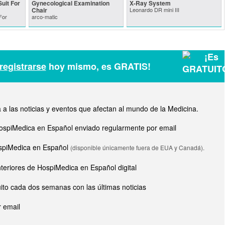
uit For
Gynecological Examination
X-Ray System
Chair
Leonardo DR mini III
For
arco-matic
registrarse
hoy mismo, es GRATIS!
a las noticias y eventos que afectan al mundo de la Medicina.
e HospiMedica en Español enviado regularmente por email
HospiMedica en Español
(disponible únicamente fuera de EUA y Canadá).
nteriores de HospiMedica en Español digital
ito cada dos semanas con las últimas noticias
 email