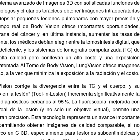
istema avanzado de imágenes 3D con sofisticadas funciones de
ólogos y cirujanos torácicos obtener imágenes intraoperatorias
y biopsiar pequeñas lesiones pulmonares con mayor precisión y
mpo real de Body Vision ofrece importantes oportunidades,
ana del cáncer y, en última instancia, aumentar las tasas de
te, los médicos debían elegir entre la tomosíntesis digital, que
deficiente, y los sistemas de tomografía computarizada (TC) de
lta calidad pero conllevan un alto costo y una exposición
 patentada AI Tomo de Body Vision, LungVision ofrece imágenes
 a la vez que minimiza la exposición a la radiación y el costo.
sion corrige la divergencia entre la TC y el cuerpo, y su
 en la lesión” (Tool-in-Lesion) incrementa significativamente la
 diagnósticos cercanos al 95 %. La fluoroscopía, mejorada con
al de la lesión (y no solo un objetivo virtual), permite una
an precisión. Esta tecnología representa un avance importante
permitiendo obtener imágenes de calidad comparable, si no
rco en C 3D, especialmente para lesiones subcentimétricas y