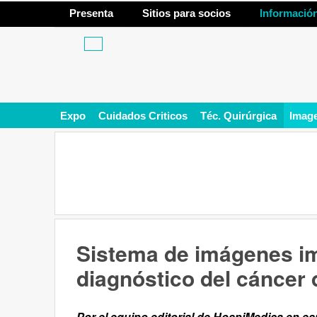
Presenta
Sitios para socios
Informació
Expo
Cuidados Criticos
Téc. Quirúrgica
Imag
Sistema de imágenes im
diagnóstico del cáncer
Por el equipo editorial de HospiMedica en e