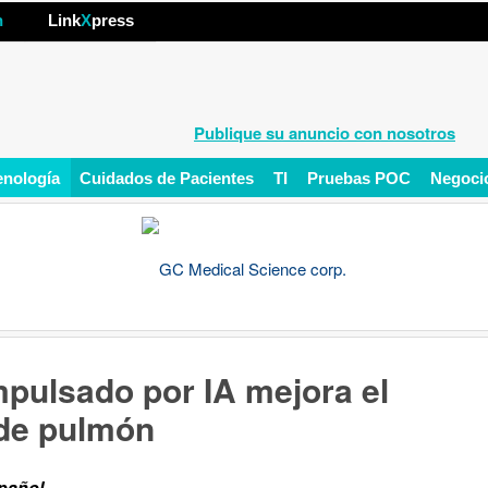
hp
n
Link
X
press
Publique su anuncio con nosotros
enología
Cuidados de Pacientes
TI
Pruebas POC
Negoci
pulsado por IA mejora el
 de pulmón
spañol