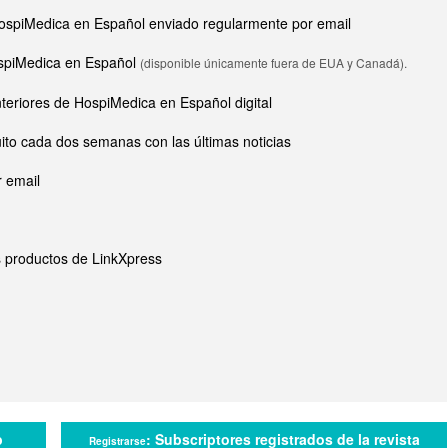
e HospiMedica en Español enviado regularmente por email
HospiMedica en Español
(disponible únicamente fuera de EUA y Canadá).
nteriores de HospiMedica en Español digital
ito cada dos semanas con las últimas noticias
 email
s productos de LinkXpress
b
:
Subscriptores registrados de la revista
Registrarse