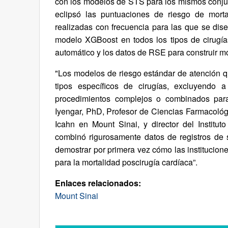
con los modelos de STS para los mismos conju
eclipsó las puntuaciones de riesgo de mort
realizadas con frecuencia para las que se di
modelo XGBoost en todos los tipos de cirugías
automático y los datos de RSE para construir mod
"Los modelos de riesgo estándar de atención que
tipos específicos de cirugías, excluyendo
procedimientos complejos o combinados para 
Iyengar, PhD, Profesor de Ciencias Farmacológ
Icahn en Mount Sinai, y director del Institu
combinó rigurosamente datos de registros de 
demostrar por primera vez cómo las institucion
para la mortalidad poscirugía cardíaca”.
Enlaces relacionados:
Mount Sinai