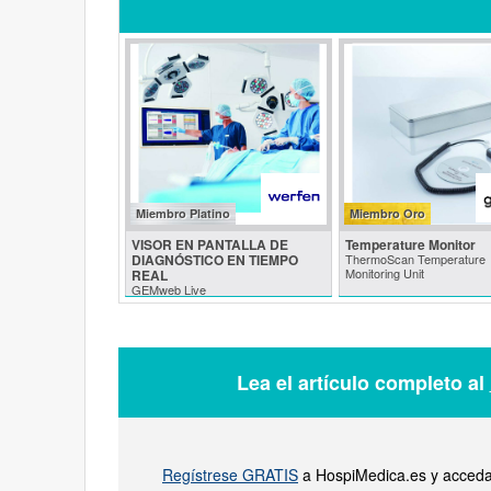
Miembro Platino
Miembro Oro
VISOR EN PANTALLA DE
Temperature Monitor
DIAGNÓSTICO EN TIEMPO
ThermoScan Temperature
Monitoring Unit
REAL
GEMweb Live
Lea el artículo completo al
Regístrese GRATIS
a HospiMedica.es y acceda 