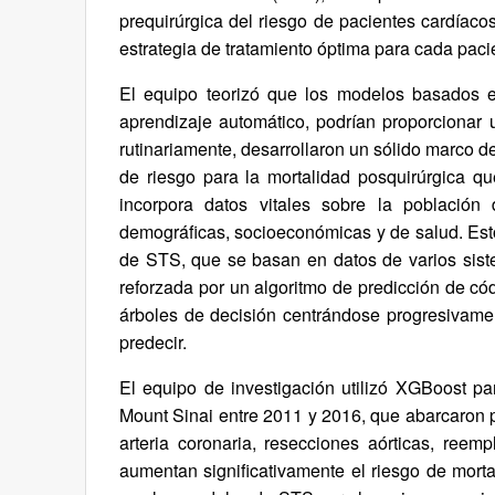
prequirúrgica del riesgo de pacientes cardíaco
estrategia de tratamiento óptima para cada paci
El equipo teorizó que los modelos basados e
aprendizaje automático, podrían proporcionar 
rutinariamente, desarrollaron un sólido marco 
de riesgo para la mortalidad posquirúrgica q
incorpora datos vitales sobre la población 
demográficas, socioeconómicas y de salud. Est
de STS, que se basan en datos de varios sist
reforzada por un algoritmo de predicción de có
árboles de decisión centrándose progresivame
predecir.
El equipo de investigación utilizó XGBoost pa
Mount Sinai entre 2011 y 2016, que abarcaron p
arteria coronaria, resecciones aórticas, reem
aumentan significativamente el riesgo de mor