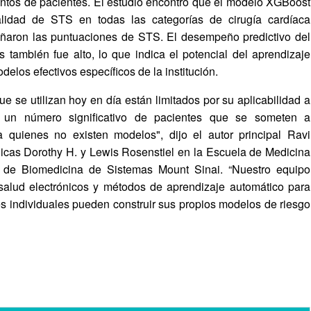
ntos de pacientes. El estudio encontró que el modelo XGBoost
alidad de STS en todas las categorías de cirugía cardíaca
señaron las puntuaciones de STS. El desempeño predictivo del
 también fue alto, lo que indica el potencial del aprendizaje
elos efectivos específicos de la institución.
 se utilizan hoy en día están limitados por su aplicabilidad a
 a un número significativo de pacientes que se someten a
quienes no existen modelos", dijo el autor principal Ravi
icas Dorothy H. y Lewis Rosenstiel en la Escuela de Medicina
to de Biomedicina de Sistemas Mount Sinai. “Nuestro equipo
salud electrónicos y métodos de aprendizaje automático para
es individuales pueden construir sus propios modelos de riesgo