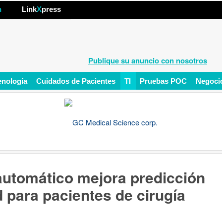
hp
n
Link
X
press
Publique su anuncio con nosotros
enología
Cuidados de Pacientes
TI
Pruebas POC
Negoci
automático mejora predicción
d para pacientes de cirugía