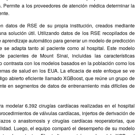
s. Permite a los proveedores de atención médica determinar la
ente.
n datos de RSE de su propia institución, creados mediante
una solución útil. Utilizando datos de los RSE recopilados de
de aprendizaje automático para generar un modelo de predicción
ue se adapta tanto al paciente como al hospital. Este modelo
de pacientes de Mount Sinai, incluidas las características
o contrasta con los modelos basados en la población como los
emas de salud en los EUA. La eficacia de este enfoque se ve
digo abierto eficiente llamado XGBoost, que reúne un grupo de
nte en segmentos de datos de entrenamiento más difíciles de
ra modelar 6.392 cirugías cardíacas realizadas en el hospital
rocedimientos de válvulas cardíacas, injertos de derivación de
plazos o anastomosis y cirugías cardíacas reoperatorias, que
talidad. Luego, el equipo comparó el desempeño de su modelo