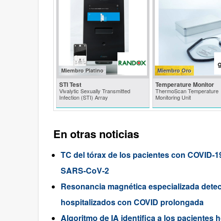
Miembro Platino
Miembro Oro
STI Test
Temperature Monitor
Vivalytic Sexually Transmitted
ThermoScan Temperature
Infection (STI) Array
Monitoring Unit
En otras noticias
TC del tórax de los pacientes con COVID-19 
SARS-CoV-2
Resonancia magnética especializada dete
hospitalizados con COVID prolongada
Algoritmo de IA identifica a los pacientes