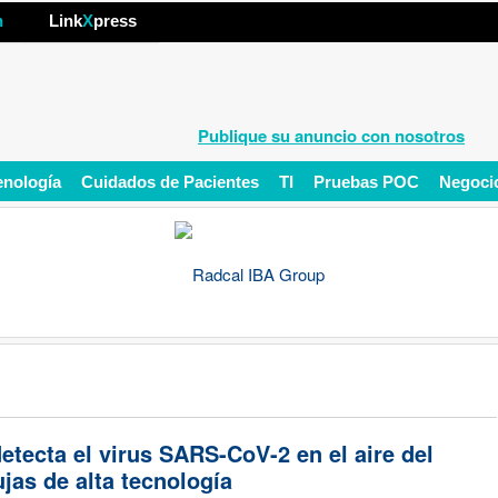
hp
n
Link
X
press
Publique su anuncio con nosotros
enología
Cuidados de Pacientes
TI
Pruebas POC
Negoci
etecta el virus SARS-CoV-2 en el aire del
jas de alta tecnología